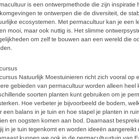
macultuur is een ontwerpmethode die zijn inspiratie h
komgevingen te ontwerpen die de diversiteit, de stabi
uurlijke ecosystemen. Met permacultuur kan je een le
een mooi, maar ook nuttig is. Het slimme ontwerpsys
elijkheden om zelf te bouwen aan een wereld die ook
den.
cursus
cursus Natuurlijk Moestuinieren richt zich vooral op e
ere gebieden van permacultuur worden alleen heel k
schillende soorten planten kunt gebruiken om je pe
sterken. Hoe verbeter je bijvoorbeeld de bodem, welk
r een balans in je tuin en hoe stapel je planten in ru
ien en oogsten komen aan bod. Daarnaast bespreke
 jij in je tuin tegenkomt en worden ideeën aangereik
rnaast kunnen we ook in de permacultuurtuin van Ee