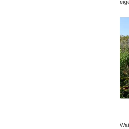
eig
Wat