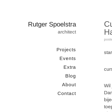
Cu
Rutger Spoelstra
H
architect
post
Projects
star
Events
Extra
cur
Blog
About
Wil
Dan
Contact
bij
toe