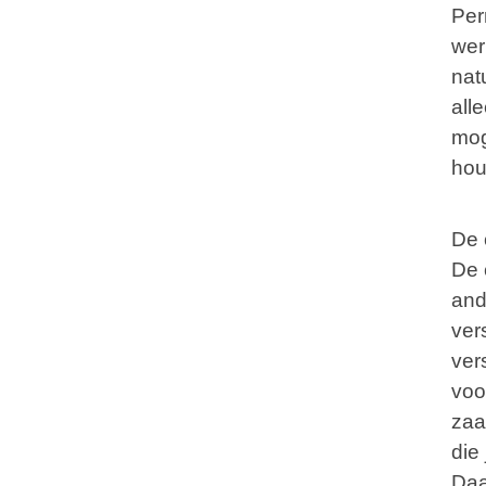
Per
wer
nat
all
mog
hou
De 
De 
and
ver
ver
voo
zaa
die
Daa