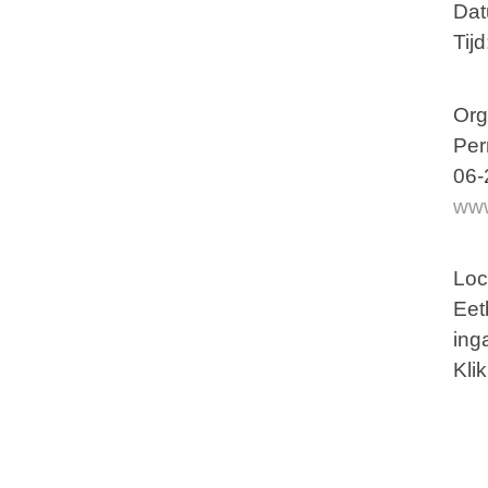
Dat
Tij
Org
Per
06-
www
Loc
Eet
ing
Kli