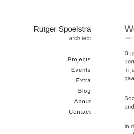
Wo
Rutger Spoelstra
architect
post
Bij
Projects
per
Events
in 
gaa
Extra
Blog
Soc
About
and
Contact
In 