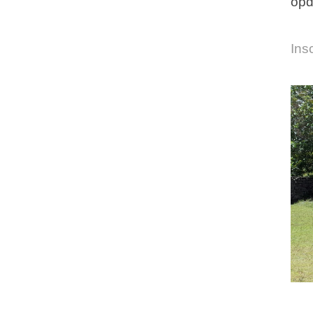
opd
Ins