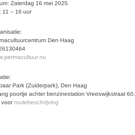
um: Zaterdag 16 mei 2025
d: 11 – 16 uur
anisatie:
macultuurcentrum Den Haag
26130464
.permacultuur.nu
atie:
baar Park (Zuiderpark), Den Haag
ang poortje achter benzinestation Vreeswijkstraat 60
k voor
routebeschrijving